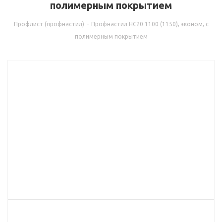
полимерным покрытием
Профлист (профнастил)
-
Профнастил НС20 1100 (1150), эконом, с
полимерным покрытием