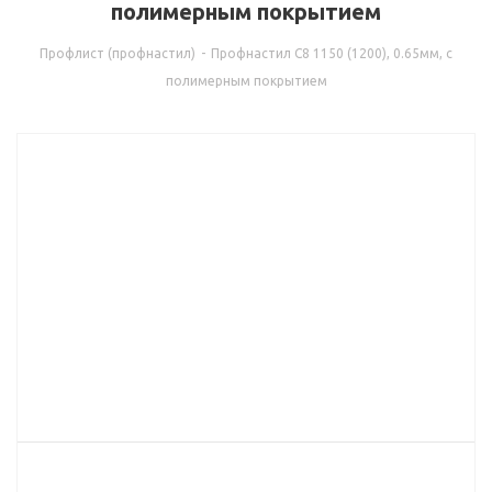
полимерным покрытием
Профлист (профнастил)
-
Профнастил С8 1150 (1200), 0.65мм, с
полимерным покрытием