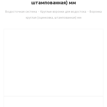
штампованная) мм
Водосточная система
-
Круглые воронки для водостока
-
Воронка
круглая (оцинковка, штампованная) мм