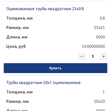
300x300
350x250
400x200
Оцинкованные трубы квадратные 25х0.8
0.8
400x400
1
1.2
1.5
2
25x25
2.5
3
4
5
6
7
8
6000
9
10
12
54.00000000
Купить
Трубы квадратные 20х1 оцинкованные
1
20x20
6000