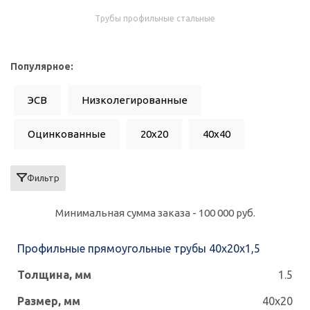
Трубы профильные стальные
Популярное:
ЭСВ
Низколегированные
Оцинкованные
20x20
40x40
60x60
50x50
80x80
100x100
Фильтр
0.8
10x10
15x15
25x25
Минимальная сумма заказа - 100 000 руб.
30x15
30x20
30x30
40x20
Профильные прямоугольные трубы 40х20x1,5
40x25
50x25
60x30
60x40
1.5
40x20
70x70
80x40
80x60
100x50