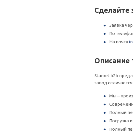
Сделайте 
Заявка че
По телеф
На почту
i
Описание 
Stamet b2b предл
завод отличается
Мы – произ
Современн
Полный пер
Погрузка 
Полный па