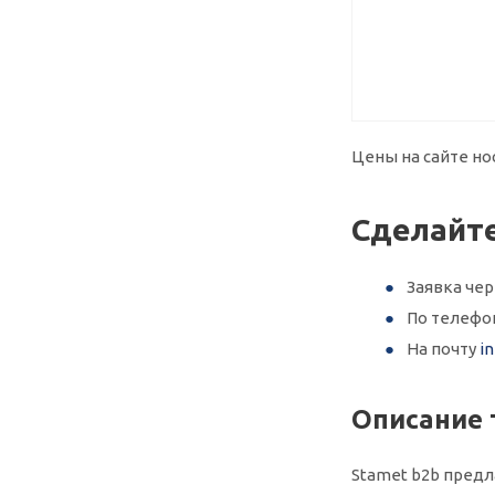
Цены на сайте но
Сделайте
Заявка че
По телеф
На почту
i
Описание 
Stamet b2b предла