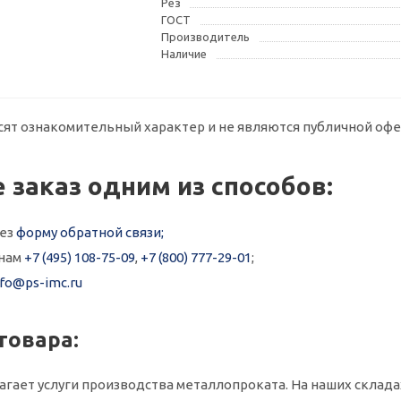
Рез
ГОСТ
Производитель
Наличие
сят ознакомительный характер и не являются публичной офе
 заказ одним из способов:
рез
форму обратной связи;
онам
+7 (495) 108-75-09
,
+7 (800) 777-29-01
;
nfo@ps-imc.ru
товара:
гает услуги производства металлопроката. На наших складах в