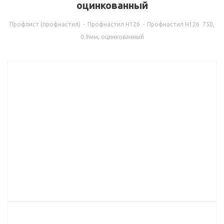
оцинкованный
Профлист (профнастил)
-
Профнастил Н126
-
Профнастил Н126 750,
0.9мм, оцинкованный