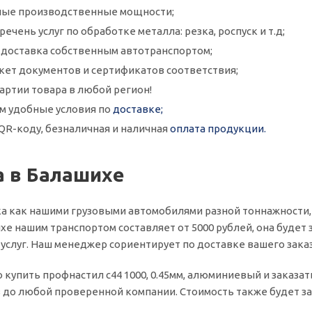
ые производственные мощности;
ечень услуг по обработке металла: резка, роспуск и т.д;
и доставка собственным автотранспортом;
кет документов и сертификатов соответствия;
артии товара в любой регион!
м удобные условия по
доставке;
QR-коду, безналичная и наличная
оплата продукции.
а в Балашихе
а как нашими грузовыми автомобилями разной тоннажности,
хе нашим транспортом составляет от 5000 рублей, она будет з
слуг. Наш менеджер сориентирует по доставке вашего заказ
о купить профнастил с44 1000, 0.45мм, алюминиевый и заказа
 до любой проверенной компании. Стоимость также будет зав