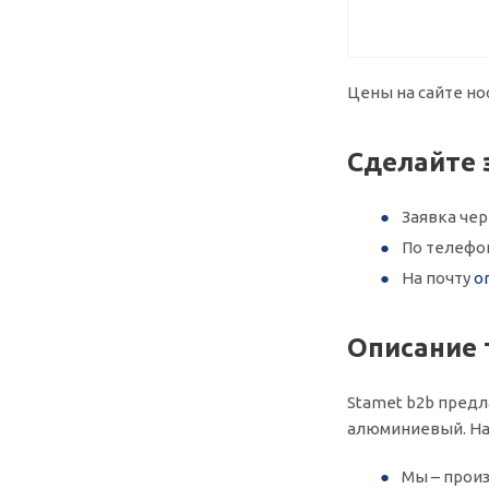
Цены на сайте но
Сделайте 
Заявка че
По телефо
На почту
o
Описание 
Stamet b2b предл
алюминиевый. На
Мы – произ