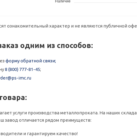
Наличие
сят ознакомительный характер и не являются публичной офе
заказ одним из способов:
рез
форму обратной связи;
ну
8 (800) 777-81-45
;
rder@ps-imc.ru
товара:
агает услуги производства металлопроката. На наших складах 
ш завод отличается рядом преимуществ:
водители и гарантируем качество!