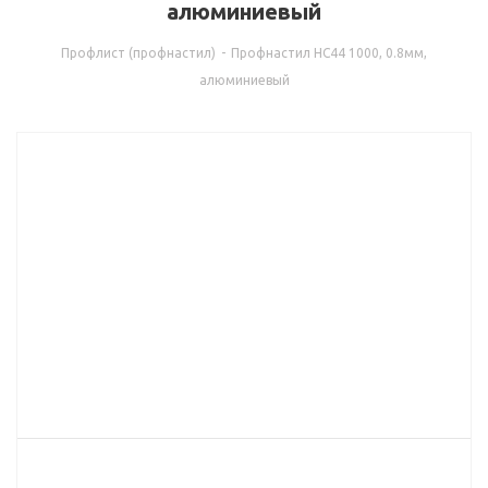
алюминиевый
Профлист (профнастил)
-
Профнастил НС44 1000, 0.8мм,
алюминиевый