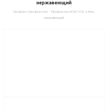
нержавеющий
Профлист (профнастил)
-
Профнастил НС44 1250, 0.9мм,
нержавеющий