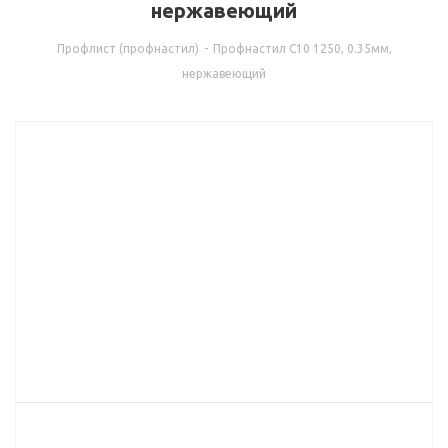
нержавеющий
Профлист (профнастил)
-
Профнастил С10 1250, 0.35мм,
нержавеющий