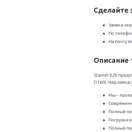
Сделайте 
Заявка че
По телеф
На почту
i
Описание 
Stamet b2b предл
(1160). Наш заво
Мы – произ
Современн
Полный пер
Погрузка 
Полный па