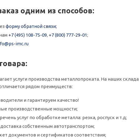
заказ одним из способов:
рез
форму обратной связи;
онам
+7 (495) 108-75-09
,
+7 (800) 777-29-01
;
nfo@ps-imc.ru
товара:
агает услуги производства металлопроката. На наших склад
д отличается рядом преимуществ:
водители и гарантируем качество!
ые производственные мощности;
ечень услуг по обработке металла: резка, роспуск и т.д;
и доставка собственным автотранспортом;
кет документов и сертификатов соответствия;